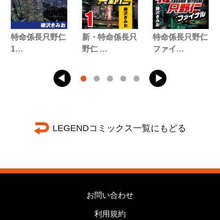
特命係長只野仁
新・特命係長只
特命係長只野仁
1…
野仁 …
ファイ…
LEGENDコミックス一覧にもどる
お問い合わせ
利用規約