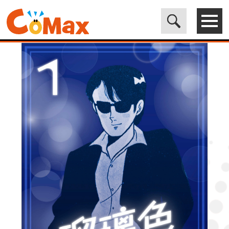
電子書籍マンガ CoMax(コマックス)公式サイト - 株式会社ICE
>
LEGEND
>
瑠璃色ゼネレーション1