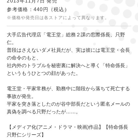
2013年11月7日 発売
参考価格：440円
（税込）
※価格や発売日は各ストアによって異なります。
大手広告代理店「電王堂」総務２課の窓際係長、只野
仁。
普段はさえないダメ社員だが、実は彼には電王堂・会長
の命令のもと、
社内外のトラブルを秘密裏に解決へと導く「特命係長」
というもうひとつの顔があった。
電王堂・平家常務が、勤務中に階段から落ちて死亡する
事故が発生。
平家を突き落としたのが谷中部長だという匿名メールの
真偽を調べる只野だったが……。
【メディア化(アニメ・ドラマ・映画)作品】【特命係長
只野仁シリーズ】