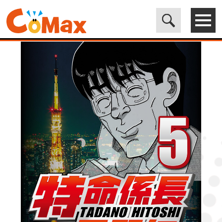
電子書籍マンガ CoMax(コマックス)公式サイト - 株式会社ICE
>
LEGEND
>
特命係長只野仁ファイナル 5