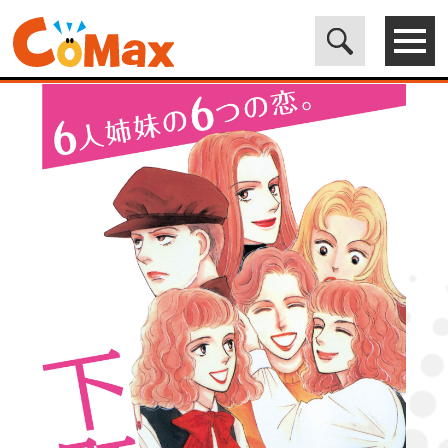
電子書籍マンガ CoMax(コマックス)公式サイト - 株式会社ICE
>
LEGEND
>
下町邪馬台国