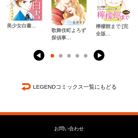
美少女白書…
檸檬館まで [完
歌舞伎町よろず
全版…
探偵事…
LEGENDコミックス一覧にもどる
お問い合わせ