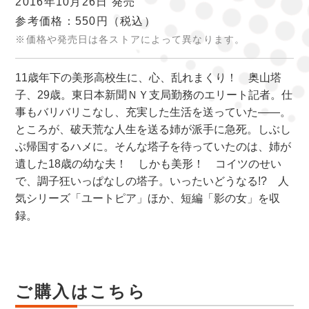
2016年10月26日 発売
参考価格：550円
（税込）
※価格や発売日は各ストアによって異なります。
11歳年下の美形高校生に、心、乱れまくり！ 奥山塔
子、29歳。東日本新聞ＮＹ支局勤務のエリート記者。仕
事もバリバリこなし、充実した生活を送っていた――。
ところが、破天荒な人生を送る姉が派手に急死。しぶし
ぶ帰国するハメに。そんな塔子を待っていたのは、姉が
遺した18歳の幼な夫！ しかも美形！ コイツのせい
で、調子狂いっぱなしの塔子。いったいどうなる!? 人
気シリーズ「ユートピア」ほか、短編「影の女」を収
録。
ご購入はこちら