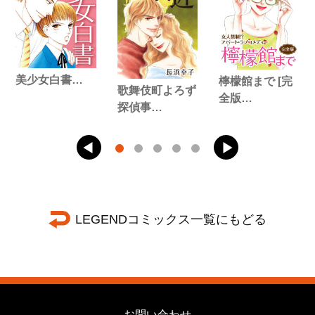
美少女白書…
檸檬館まで [完
歌舞伎町よろず
全版…
探偵事…
LEGENDコミックス一覧にもどる
お問い合わせ