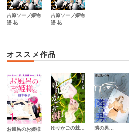
吉原ソープ嬢物
吉原ソープ嬢物
語 花…
語 花…
オススメ作品
ゆりかごの棘…
隣の男…
お風呂のお姫様