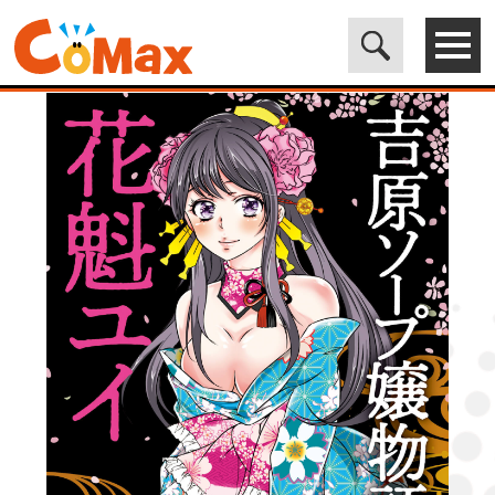
電子書籍マンガ CoMax(コマックス)公式サイト - 株式会社ICE
>
LEGEND
>
吉原ソープ嬢物語 花魁ユイ (1)