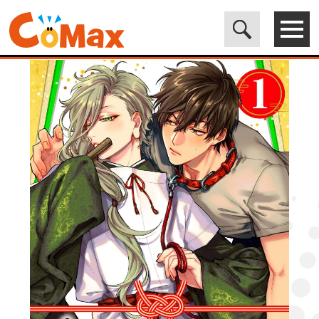
電子書籍マンガ CoMax(コマックス)公式サイト - 株式会社ICE
>
LEGEND
>
神様☆ハニー1