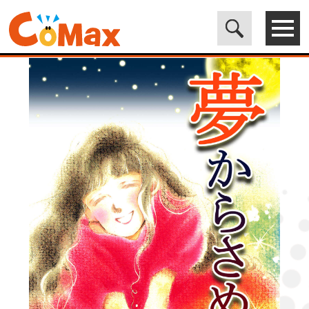
電子書籍マンガ CoMax(コマックス)公式サイト - 株式会社ICE
>
LEGEND
>
夢からさめた夜