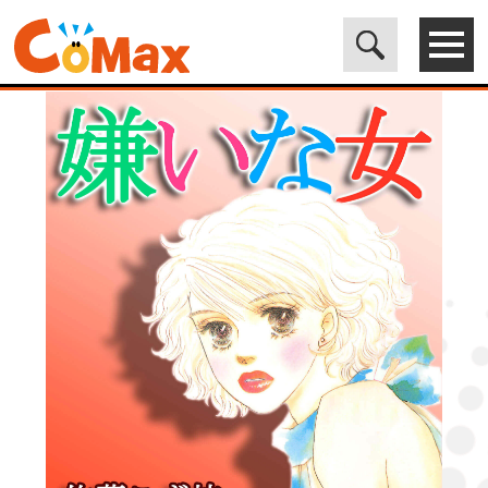
電子書籍マンガ CoMax(コマックス)公式サイト - 株式会社ICE
>
LEGEND
>
嫌いな女