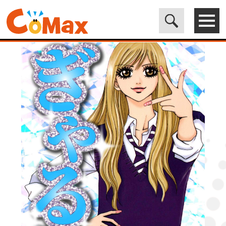
電子書籍マンガ CoMax(コマックス)公式サイト - 株式会社ICE
>
LEGEND
>
ぎゃる侍3