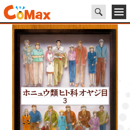
電子書籍マンガ CoMax(コマックス)公式サイト - 株式会社ICE
>
LEGEND
>
ホニュウ類ヒト科オヤジ目3