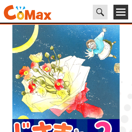
電子書籍マンガ CoMax(コマックス)公式サイト - 株式会社ICE
>
LEGEND
>
じさまとばさま2