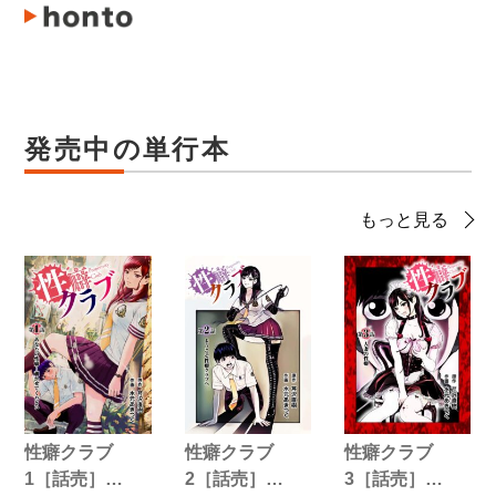
発売中の単行本
もっと見る
性癖クラブ
性癖クラブ
性癖クラブ
1［話売］…
2［話売］…
3［話売］…