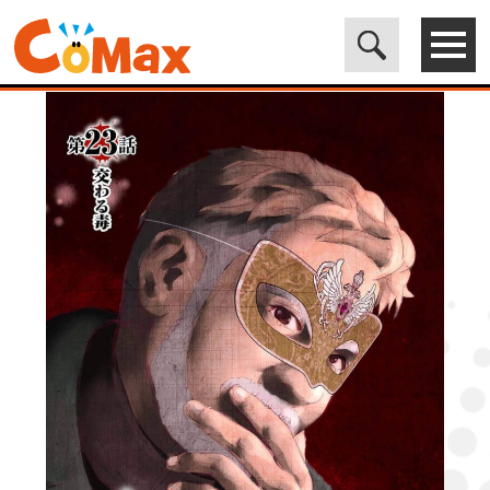
電子書籍マンガ CoMax(コマックス)公式サイト - 株式会社ICE
>
ORIGINAL
>
性癖クラブ23［話売］