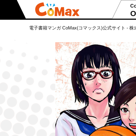
C
O
電子書籍マンガ CoMax(コマックス)公式サイト - 株