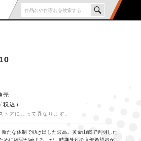
10
発売
（税込）
ストアによって異なります。
、新たな体制で動き出した波高。黄金山戦で判明した
ために練習が始まる…が、時期外れの入部希望者が