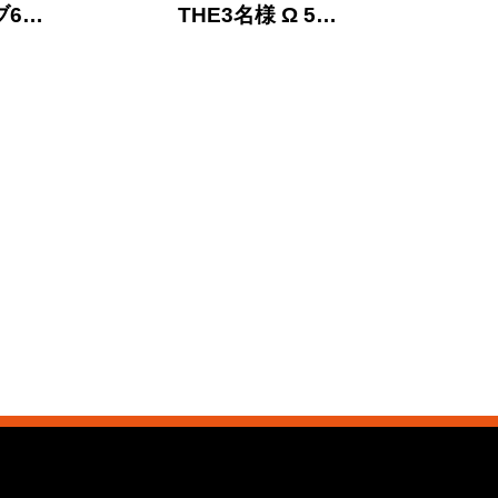
ブ6…
THE3名様 Ω 5…
THE