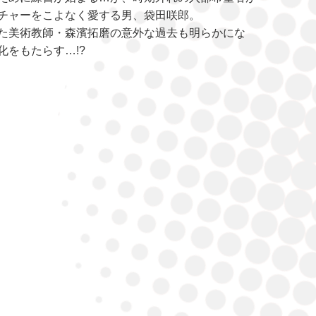
チャーをこよなく愛する男、袋田咲郎。
た美術教師・森濱拓磨の意外な過去も明らかにな
化をもたらす…!?