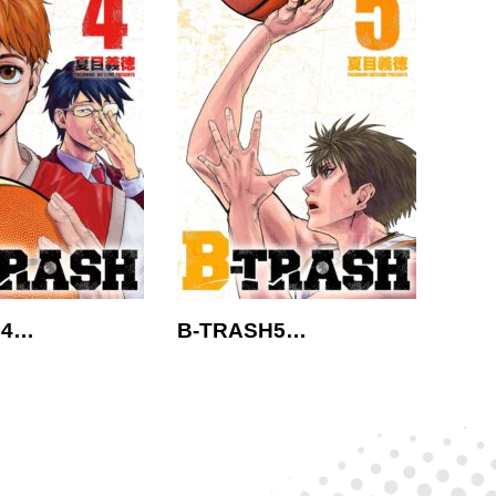
H4…
B-TRASH5…
B-T