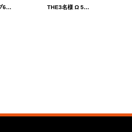
ブ6…
THE3名様 Ω 5…
THE