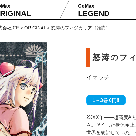
oMax
CoMax
RIGINAL
LEGEND
式会社ICE
>
ORIGINAL
>
怒涛のフィジカリア［話売］
怒涛のフ
イマッチ
1～3巻 0円‼
2XXX年――超高度
さ。そうした身体至上
世界を統治していた。