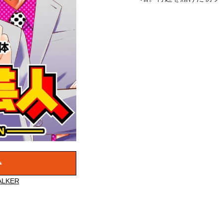
み
LKER