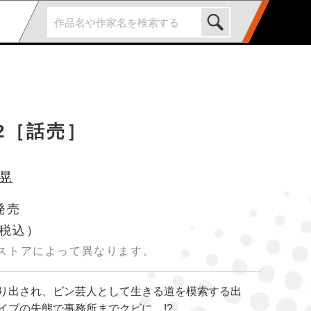
2［話売］
晃
発売
税込）
ストアによって異なります。
り出され、ピン芸人として生きる道を模索する出
イブの失態で事務所までクビに…!?