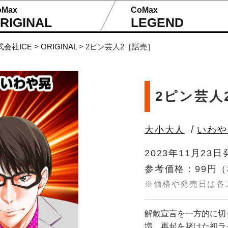
oMax
CoMax
RIGINAL
LEGEND
式会社ICE
>
ORIGINAL
>
2ピン芸人2［話売］
2ピン芸人
/
大小大人
いわや
2023年11月23日
参考価格：99円
（
※価格や発売日は各
解散宣言を一方的に切
増。再起を賭けた初ラ