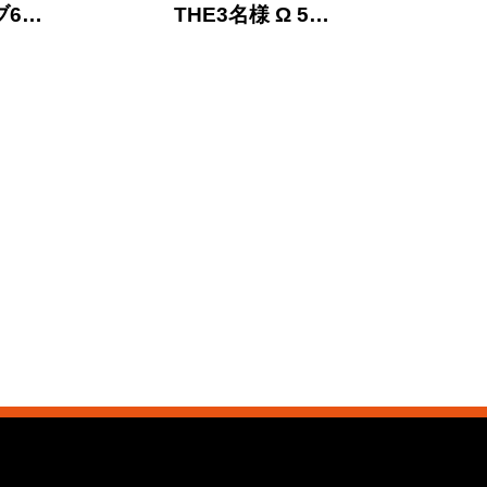
ブ6…
THE3名様 Ω 5…
THE