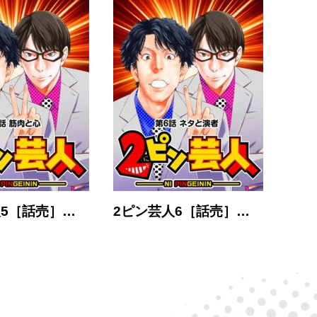
人5［話売］…
2ピン芸人6［話売］…
2ピ