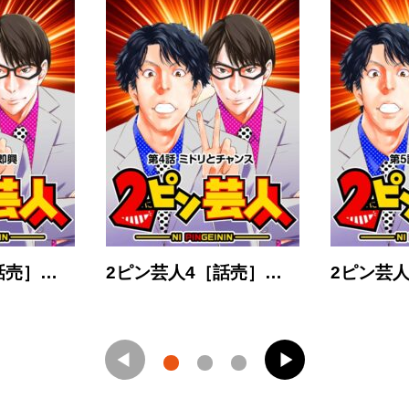
話売］…
2ピン芸人4［話売］…
2ピン芸