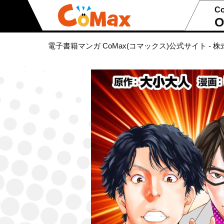
C
O
電子書籍マンガ CoMax(コマックス)公式サイト - 株