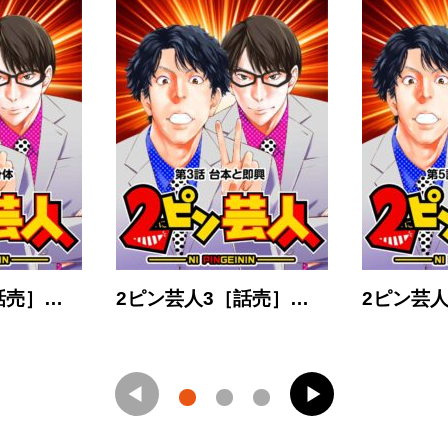
話売］…
2ピン芸人3［話売］…
2ピン芸