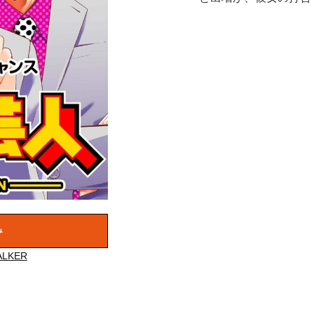
み
LKER