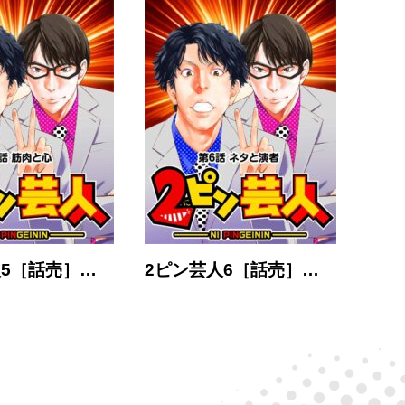
人5［話売］…
2ピン芸人6［話売］…
2ピ