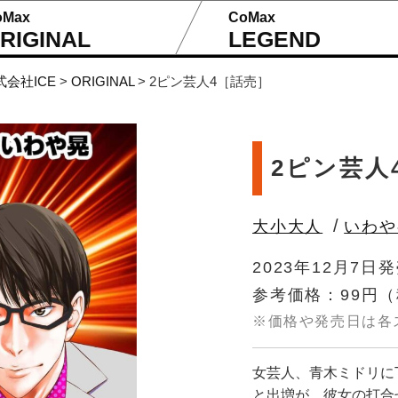
oMax
CoMax
RIGINAL
LEGEND
式会社ICE
>
ORIGINAL
>
2ピン芸人4［話売］
2ピン芸人
/
大小大人
いわや
2023年12月7日
参考価格：99円
（
※価格や発売日は各
女芸人、青木ミドリに
と出増が、彼女の打合