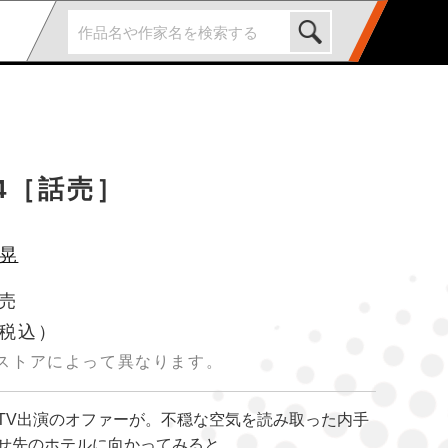
4［話売］
晃
発売
税込）
ストアによって異なります。
TV出演のオファーが。不穏な空気を読み取った内手
せ先のホテルに向かってみると…。