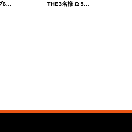
ブ6…
THE3名様 Ω 5…
THE