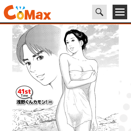
電子書籍マンガ CoMax(コマックス)公式サイト - 株式会社ICE
>
ORIGINAL
>
漫画のお時間41［話売］