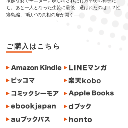
凄惨な姿でモニターに映し出された行方不明の莉子た
ち。あと一人となった生贄に最後、選ばれたのは！？性
癖島編、"呪い"の真相の扉が開く──
ご購入はこちら