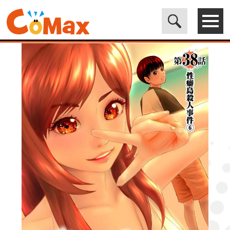
電子書籍マンガ CoMax(コマックス)公式サイト - 株式会社ICE
>
ORIGINAL
>
性癖クラブ38［話売］