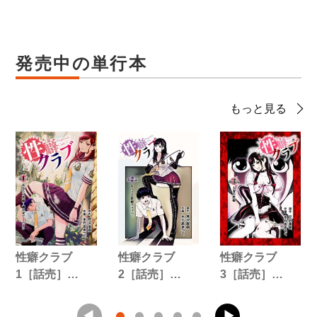
発売中の単行本
もっと見る
性癖クラブ
性癖クラブ
性癖クラブ
1［話売］…
2［話売］…
3［話売］…