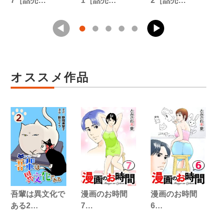
7［話売…
1［話売…
2［話売…
オススメ作品
吾輩は異文化で
漫画のお時間
漫画のお時間
ある2…
7…
6…