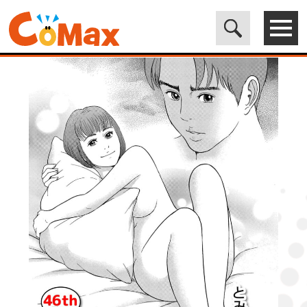
電子書籍マンガ CoMax(コマックス)公式サイト - 株式会社ICE
>
ORIGINAL
>
漫画のお時間46［話売］