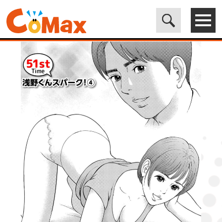
電子書籍マンガ CoMax(コマックス)公式サイト - 株式会社ICE
>
ORIGINAL
>
漫画のお時間51［話売］