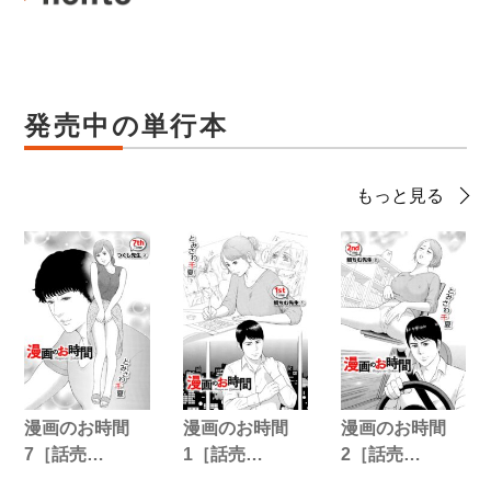
発売中の単行本
もっと見る
漫画のお時間
漫画のお時間
漫画のお時間
7［話売…
1［話売…
2［話売…