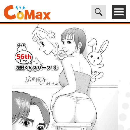
電子書籍マンガ CoMax(コマックス)公式サイト - 株式会社ICE
>
ORIGINAL
>
漫画のお時間56［話売］