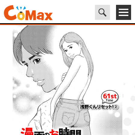
電子書籍マンガ CoMax(コマックス)公式サイト - 株式会社ICE
>
ORIGINAL
>
漫画のお時間61［話売］