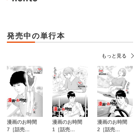
発売中の単行本
もっと見る
漫画のお時間
漫画のお時間
漫画のお時間
7［話売…
1［話売…
2［話売…