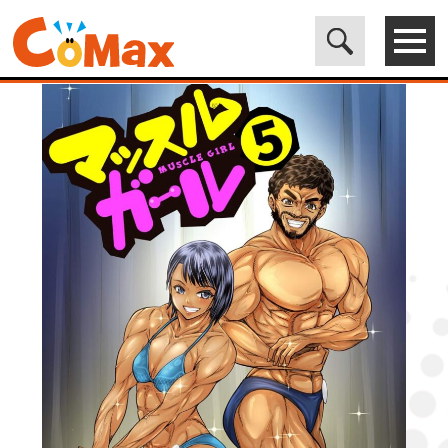
電子書籍マンガ CoMax(コマックス)公式サイト - 株式会社ICE
>
ORIGINAL
>
マッスルガール5