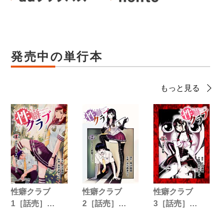
発売中の単行本
もっと見る
性癖クラブ
性癖クラブ
性癖クラブ
1［話売］…
2［話売］…
3［話売］…