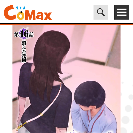
電子書籍マンガ CoMax(コマックス)公式サイト - 株式会社ICE
>
ORIGINAL
>
性癖クラブ46［話売］