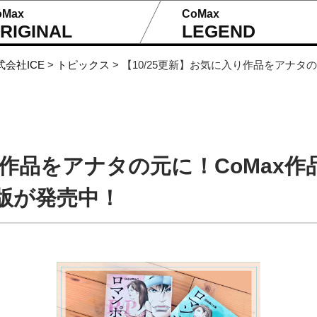
oMax
CoMax
RIGINAL
LEGEND
式会社ICE
>
トピックス
>
【10/25更新】お気に入り作品をアナタの
り作品をアナタの元に！CoMax作品
版が発売中！