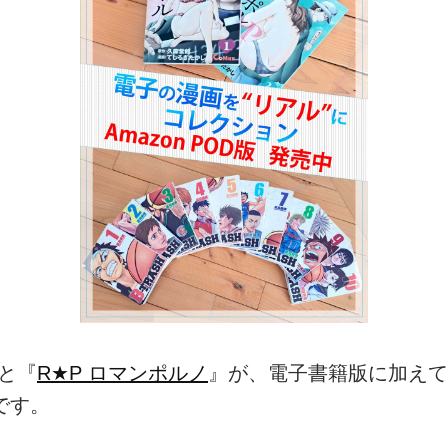
と『
R★P ロマンポルノ
』が、電子書籍版に加えてA
です。