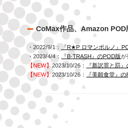
CoMax作品、Amazon P
・2022/9/1：
『R★P ロマンポルノ』P
・2023/4/4：
『B-TRASH』のPOD版
が
【NEW】
2023/10/26：
『新訳罪と罰』
【NEW】
2023/10/26：
『美願食堂』の