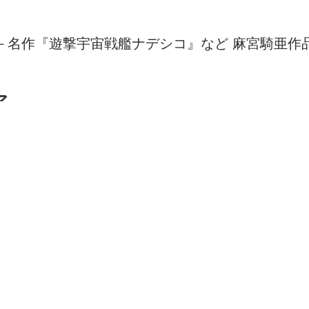
編－名作『遊撃宇宙戦艦ナデシコ』など 麻宮騎亜作
ア