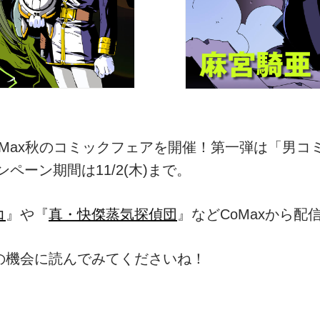
てCoMax秋のコミックフェアを開催！第一弾は「男
ペーン期間は11/2(木)まで。
コ
』や『
真・快傑蒸気探偵団
』などCoMaxから
の機会に読んでみてくださいね！