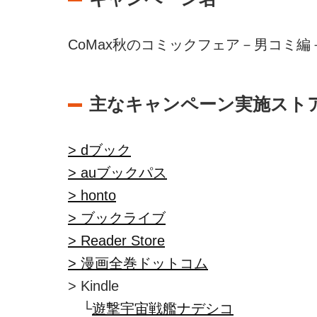
CoMax秋のコミックフェア－男コミ
主なキャンペーン実施スト
> dブック
> auブックパス
> honto
> ブックライブ
> Reader Store
> 漫画全巻ドットコム
> Kindle
└
遊撃宇宙戦艦ナデシコ