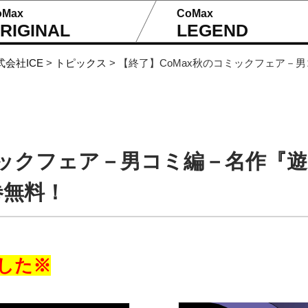
oMax
CoMax
RIGINAL
LEGEND
式会社ICE
>
トピックス
>
【終了】CoMax秋のコミックフェア－
ミックフェア－男コミ編－名作『
巻無料！
した※