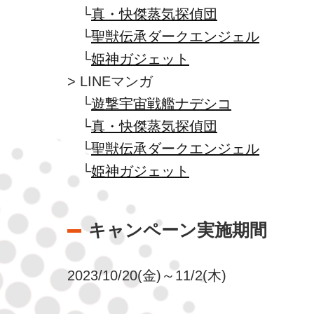
└
真・快傑蒸気探偵団
└
聖獣伝承ダークエンジェル
└
姫神ガジェット
> LINEマンガ
└
遊撃宇宙戦艦ナデシコ
└
真・快傑蒸気探偵団
└
聖獣伝承ダークエンジェル
└
姫神ガジェット
キャンペーン実施期間
2023/10/20(金)～11/2(木)