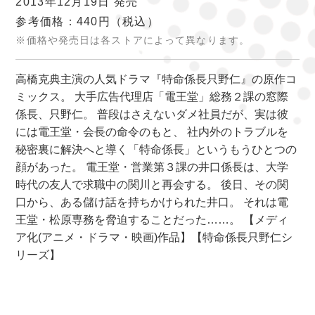
2013年12月19日 発売
参考価格：440円
（税込）
※価格や発売日は各ストアによって異なります。
高橋克典主演の人気ドラマ『特命係長只野仁』の原作コ
ミックス。 大手広告代理店「電王堂」総務２課の窓際
係長、只野仁。 普段はさえないダメ社員だが、実は彼
には電王堂・会長の命令のもと、 社内外のトラブルを
秘密裏に解決へと導く「特命係長」というもうひとつの
顔があった。 電王堂・営業第３課の井口係長は、大学
時代の友人で求職中の関川と再会する。 後日、その関
口から、ある儲け話を持ちかけられた井口。 それは電
王堂・松原専務を脅迫することだった……。 【メディ
ア化(アニメ・ドラマ・映画)作品】【特命係長只野仁シ
リーズ】