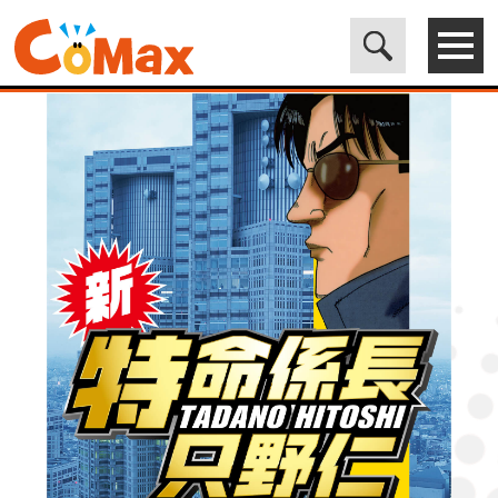
電子書籍マンガ CoMax(コマックス)公式サイト - 株式会社ICE
>
LEGEND
>
新・特命係長只野仁 17