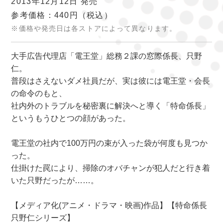
2013年12月12日 発売
参考価格：440円
（税込）
※価格や発売日は各ストアによって異なります。
大手広告代理店「電王堂」総務２課の窓際係長、只野
仁。
普段はさえないダメ社員だが、実は彼には電王堂・会長
の命令のもと、
社内外のトラブルを秘密裏に解決へと導く「特命係長」
というもうひとつの顔があった。
電王堂の社内で100万円の束が入った袋が何度も見つか
った。
仕掛けた罠により、掃除のオバチャンが犯人だと行き着
いた只野だったが……。
【メディア化(アニメ・ドラマ・映画)作品】【特命係長
只野仁シリーズ】