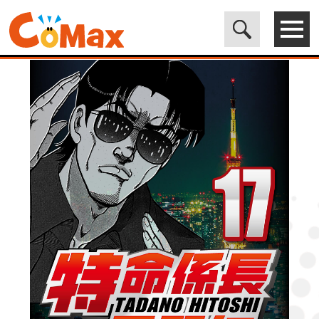
電子書籍マンガ CoMax(コマックス)公式サイト - 株式会社ICE
>
LEGEND
>
特命係長只野仁ファイナル 17