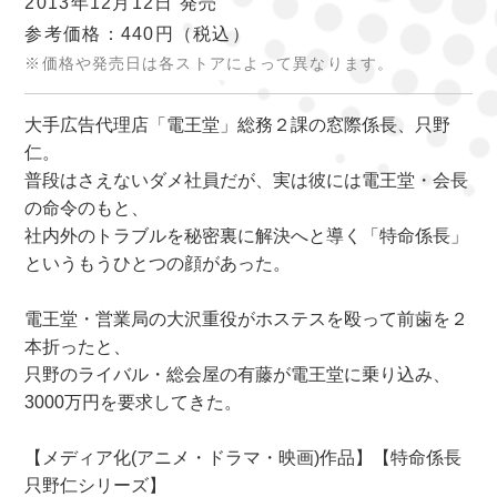
2013年12月12日 発売
参考価格：440円
（税込）
※価格や発売日は各ストアによって異なります。
大手広告代理店「電王堂」総務２課の窓際係長、只野
仁。
普段はさえないダメ社員だが、実は彼には電王堂・会長
の命令のもと、
社内外のトラブルを秘密裏に解決へと導く「特命係長」
というもうひとつの顔があった。
電王堂・営業局の大沢重役がホステスを殴って前歯を２
本折ったと、
只野のライバル・総会屋の有藤が電王堂に乗り込み、
3000万円を要求してきた。
【メディア化(アニメ・ドラマ・映画)作品】【特命係長
只野仁シリーズ】