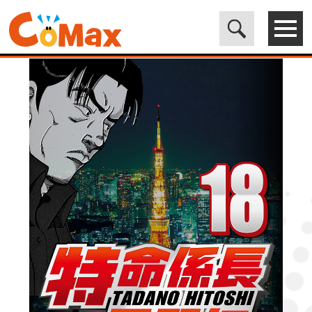
電子書籍マンガ CoMax(コマックス)公式サイト - 株式会社ICE
>
LEGEND
>
特命係長只野仁ファイナル 18