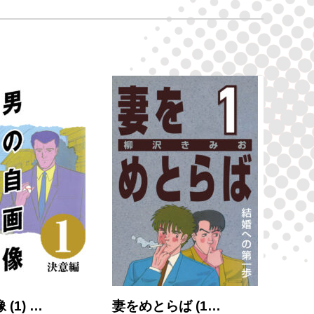
(1) …
妻をめとらば (1…
大市