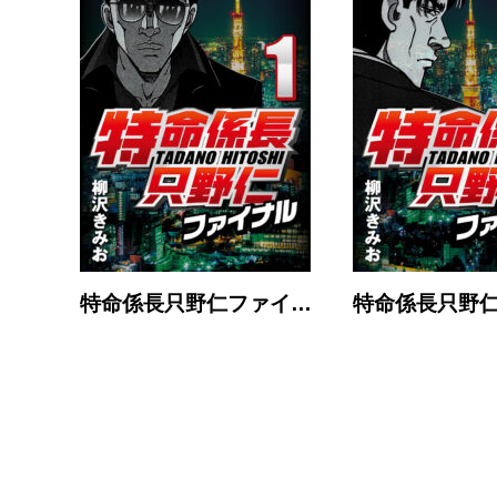
特命係長只野仁ファイ…
特命係長只野