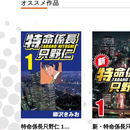
オススメ作品
特命係長只野仁 1…
新・特命係長只