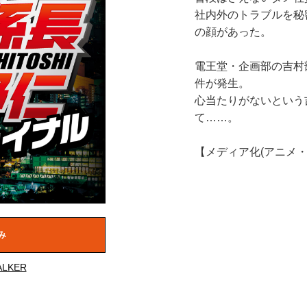
社内外のトラブルを秘
の顔があった。
電王堂・企画部の吉村
件が発生。
心当たりがないという
て……。
【メディア化(アニメ
み
LKER