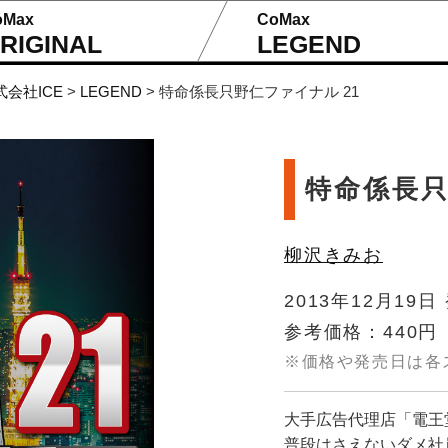
oMax
CoMax
RIGINAL
LEGEND
式会社ICE
>
LEGEND
>
特命係長只野仁ファイナル 21
特命係長只
柳沢きみお
2013年12月19日
参考価格：440円
※価格や発売日は各
大手広告代理店「電王
普段はさえないダメ社