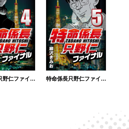
只野仁ファイ…
特命係長只野仁ファイ…
特命