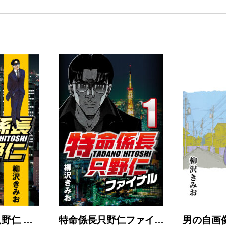
野仁 …
特命係長只野仁ファイ…
男の自画像 