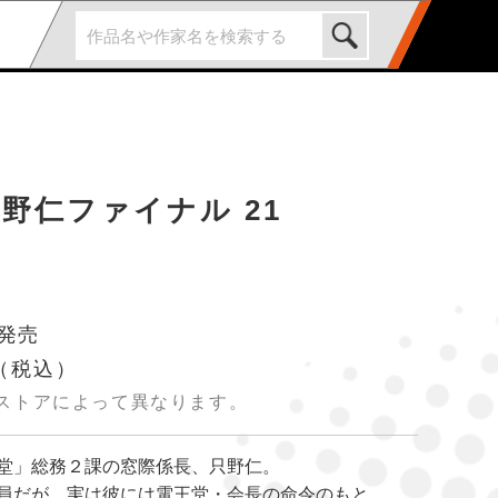
野仁ファイナル 21
 発売
（税込）
ストアによって異なります。
堂」総務２課の窓際係長、只野仁。
員だが、実は彼には電王堂・会長の命令のもと、