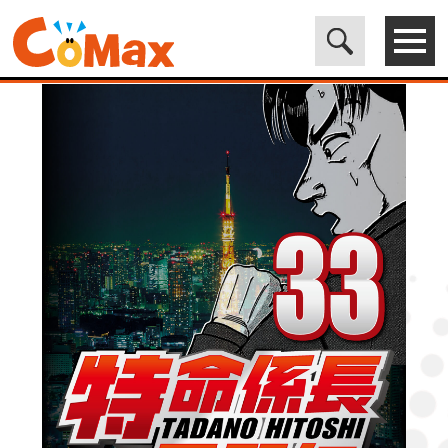
電子書籍マンガ CoMax(コマックス)公式サイト - 株式会社ICE
>
LEGEND
>
特命係長只野仁ファイナル 33