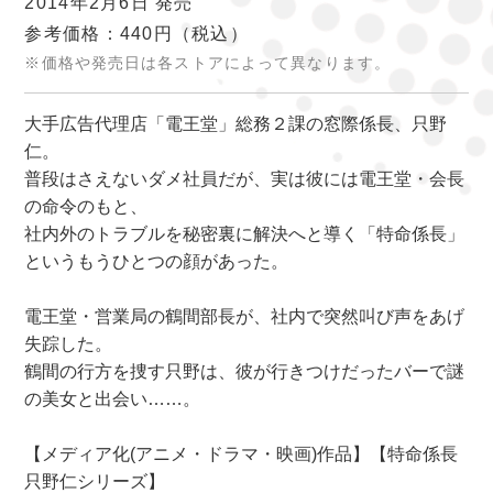
2014年2月6日 発売
参考価格：440円
（税込）
※価格や発売日は各ストアによって異なります。
大手広告代理店「電王堂」総務２課の窓際係長、只野
仁。
普段はさえないダメ社員だが、実は彼には電王堂・会長
の命令のもと、
社内外のトラブルを秘密裏に解決へと導く「特命係長」
というもうひとつの顔があった。
電王堂・営業局の鶴間部長が、社内で突然叫び声をあげ
失踪した。
鶴間の行方を捜す只野は、彼が行きつけだったバーで謎
の美女と出会い……。
【メディア化(アニメ・ドラマ・映画)作品】【特命係長
只野仁シリーズ】