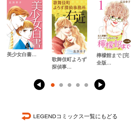
美少女白書…
檸檬館まで [完
歌舞伎町よろず
全版…
探偵事…
LEGENDコミックス一覧にもどる