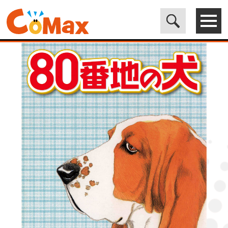
電子書籍マンガ CoMax(コマックス)公式サイト - 株式会社ICE
>
LEGEND
>
80番地の犬 (4)