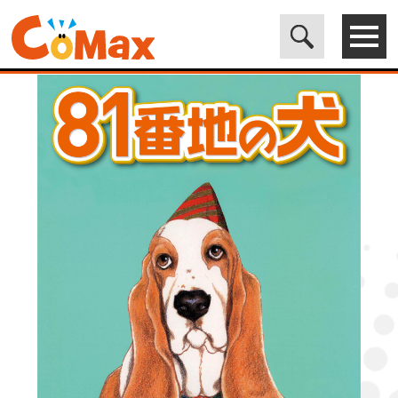
電子書籍マンガ CoMax(コマックス)公式サイト - 株式会社ICE
>
LEGEND
>
81番地の犬 (6)