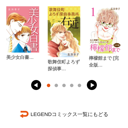
美少女白書…
檸檬館まで [完
歌舞伎町よろず
全版…
探偵事…
LEGENDコミックス一覧にもどる