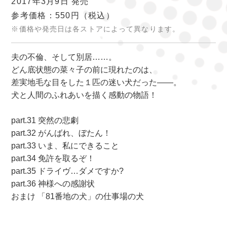
2017年3月9日 発売
参考価格：550円
（税込）
※価格や発売日は各ストアによって異なります。
夫の不倫、そして別居……。
どん底状態の菜々子の前に現れたのは、
差実地毛な目をした１匹の迷い犬だった――。
犬と人間のふれあいを描く感動の物語！
part.31 突然の悲劇
part.32 がんばれ、ぼたん！
part.33 いま、私にできること
part.34 免許を取るぞ！
part.35 ドライヴ…ダメですか?
part.36 神様への感謝状
おまけ 「81番地の犬」の仕事場の犬