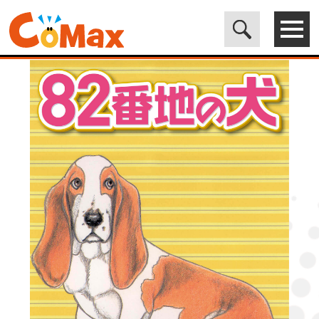
電子書籍マンガ CoMax(コマックス)公式サイト - 株式会社ICE
>
LEGEND
>
82番地の犬 (5)