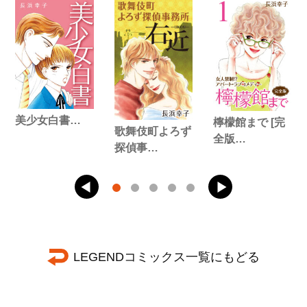
美少女白書…
檸檬館まで [完
歌舞伎町よろず
全版…
探偵事…
LEGENDコミックス一覧にもどる