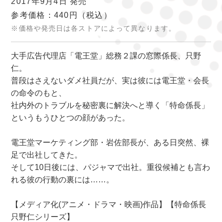
2017年9月4日 発売
参考価格：440円
（税込）
※価格や発売日は各ストアによって異なります。
大手広告代理店「電王堂」総務２課の窓際係長、只野
仁。
普段はさえないダメ社員だが、実は彼には電王堂・会長
の命令のもと、
社内外のトラブルを秘密裏に解決へと導く「特命係長」
というもうひとつの顔があった。
電王堂マーケティング部・岩佐部長が、ある日突然、裸
足で出社してきた。
そして10日後には、パジャマで出社。重役候補とも言わ
れる彼の行動の裏には……。
【メディア化(アニメ・ドラマ・映画)作品】【特命係長
只野仁シリーズ】