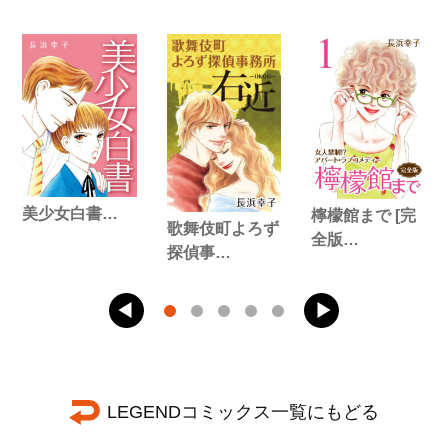
美少女白書…
檸檬館まで [完
歌舞伎町よろず
全版…
探偵事…
LEGENDコミックス一覧にもどる