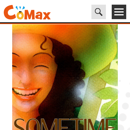
電子書籍マンガ CoMax(コマックス)公式サイト - 株式会社ICE
>
LEGEND
>
SOMETIME LOVER4