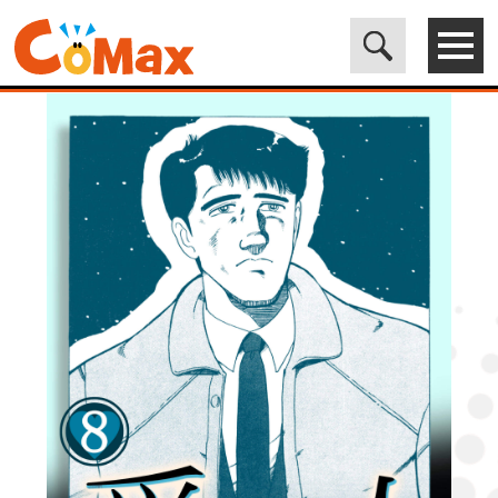
電子書籍マンガ CoMax(コマックス)公式サイト - 株式会社ICE
>
LEGEND
>
愛人８