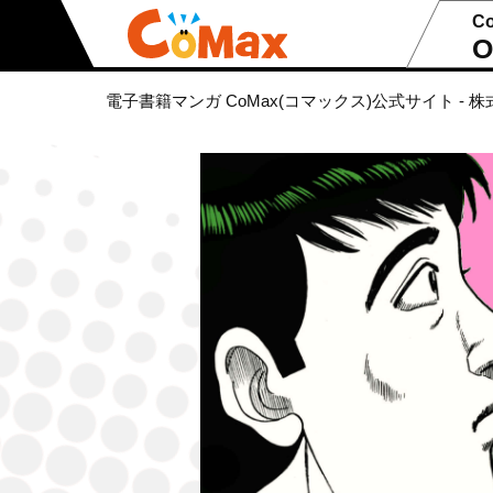
C
O
電子書籍マンガ CoMax(コマックス)公式サイト - 株