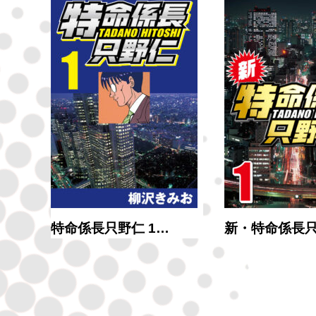
ン…
特命係長只野仁 1…
新・特命係長只