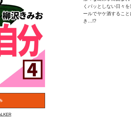
くパッとしない日々を
ールでヤケ酒すること
き…!?
み
LKER