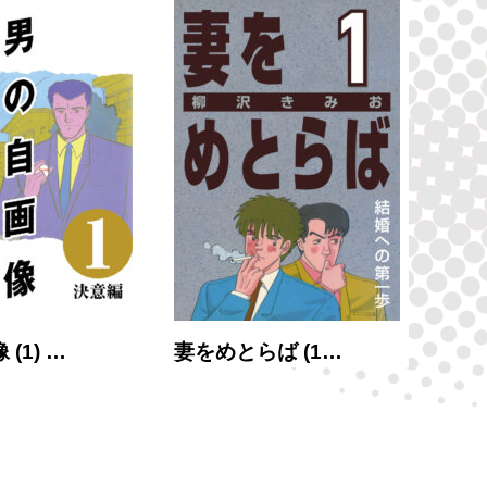
(1) …
妻をめとらば (1…
大市