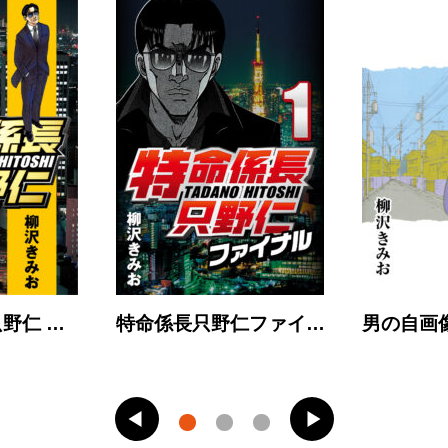
野仁 …
特命係長只野仁ファイ…
男の自画像 