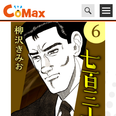
電子書籍マンガ CoMax(コマックス)公式サイト - 株式会社ICE
>
LEGEND
>
七百三十夜6