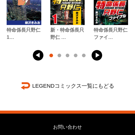
特命係長只野仁
新・特命係長只
特命係長只野仁
1…
野仁 …
ファイ…
LEGENDコミックス一覧にもどる
お問い合わせ