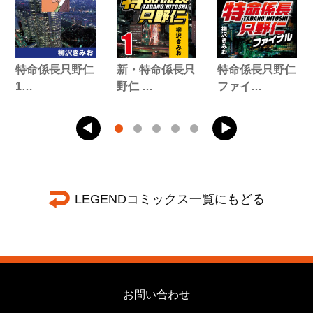
特命係長只野仁
新・特命係長只
特命係長只野仁
1…
野仁 …
ファイ…
LEGENDコミックス一覧にもどる
お問い合わせ