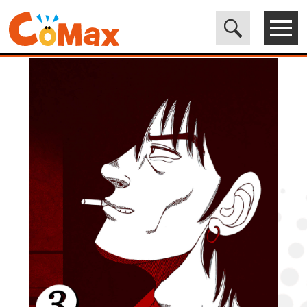
電子書籍マンガ CoMax(コマックス)公式サイト - 株式会社ICE
>
LEGEND
>
次男物語3