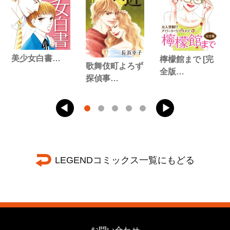
美少女白書…
檸檬館まで [完
歌舞伎町よろず
全版…
探偵事…
LEGENDコミックス一覧にもどる