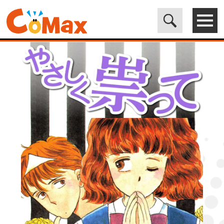
電子書籍マンガ CoMax(コマックス)公式サイト - 株式会社ICE
>
LEGEND
>
やさしく祟って