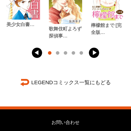
美少女白書…
檸檬館まで [完
歌舞伎町よろず
全版…
探偵事…
LEGENDコミックス一覧にもどる
お問い合わせ