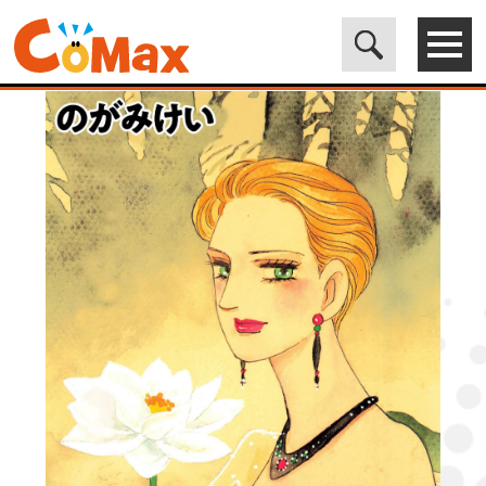
電子書籍マンガ CoMax(コマックス)公式サイト - 株式会社ICE
>
LEGEND
>
地獄のフーガ