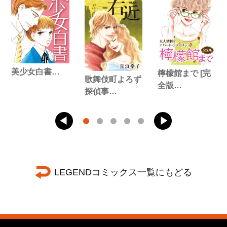
美少女白書…
檸檬館まで [完
歌舞伎町よろず
全版…
探偵事…
LEGENDコミックス一覧にもどる