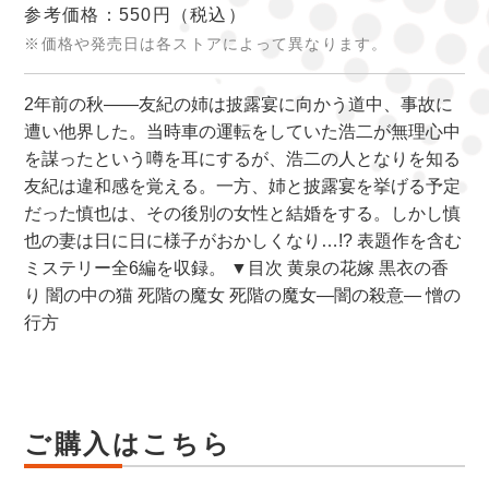
参考価格：550円
（税込）
※価格や発売日は各ストアによって異なります。
2年前の秋――友紀の姉は披露宴に向かう道中、事故に
遭い他界した。当時車の運転をしていた浩二が無理心中
を謀ったという噂を耳にするが、浩二の人となりを知る
友紀は違和感を覚える。一方、姉と披露宴を挙げる予定
だった慎也は、その後別の女性と結婚をする。しかし慎
也の妻は日に日に様子がおかしくなり…!? 表題作を含む
ミステリー全6編を収録。 ▼目次 黄泉の花嫁 黒衣の香
り 闇の中の猫 死階の魔女 死階の魔女―闇の殺意― 憎の
行方
ご購入はこちら