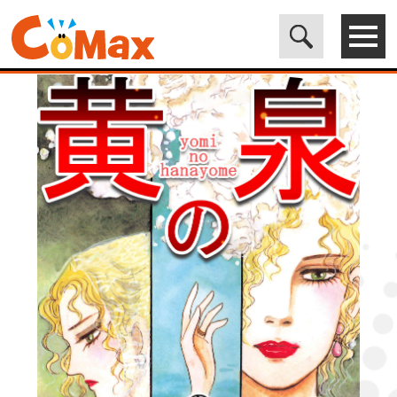
電子書籍マンガ CoMax(コマックス)公式サイト - 株式会社ICE
>
LEGEND
>
黄泉の花嫁