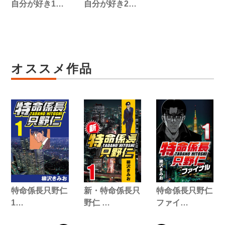
自分が好き1…
自分が好き2…
オススメ作品
特命係長只野仁
新・特命係長只
特命係長只野仁
1…
野仁 …
ファイ…