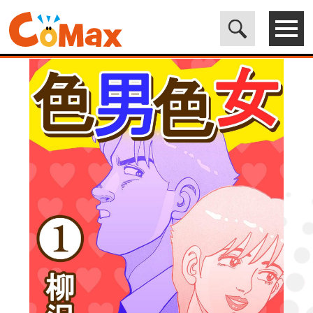
電子書籍マンガ CoMax(コマックス)公式サイト - 株式会社ICE
>
LEGEND
>
色男色女1