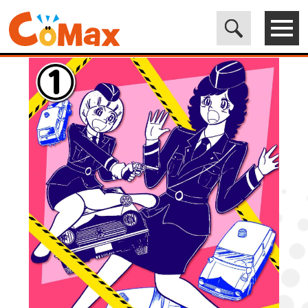
電子書籍マンガ CoMax(コマックス)公式サイト - 株式会社ICE
>
LEGEND
>
ミニぱと1