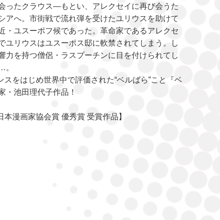
会ったクラウス―もとい、アレクセイに再び会うた
シアへ。市街戦で流れ弾を受けたユリウスを助けて
近・ユスーポフ候であった。革命家であるアレクセ
でユリウスはユスーポス邸に軟禁されてしまう。し
響力を持つ僧侶・ラスプーチンに目を付けられてし
…。
ンスをはじめ世界中で評価された“ベルばら”こと『ベ
家・池田理代子作品！
）日本漫画家協会賞 優秀賞 受賞作品】