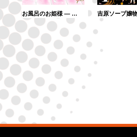
お風呂のお姫様 ― …
吉原ソープ嬢物