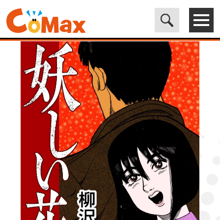
電子書籍マンガ CoMax(コマックス)公式サイト - 株式会社ICE
>
LEGEND
>
妖しい花2