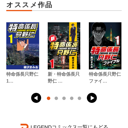
オススメ作品
特命係長只野仁
新・特命係長只
特命係長只野仁
1…
野仁 …
ファイ…
LEGENDコミックス一覧にもどる