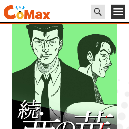
電子書籍マンガ CoMax(コマックス)公式サイト - 株式会社ICE
>
LEGEND
>
続・悪の華 闇華 1